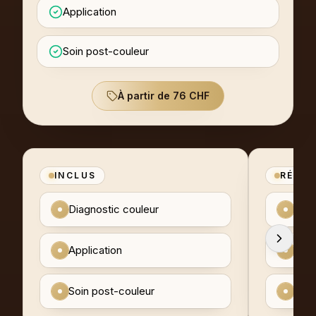
Application
Soin post-couleur
À partir de 76 CHF
INCLUS
RÉSU
Diagnostic couleur
Refl
Application
Chev
Soin post-couleur
Cuir